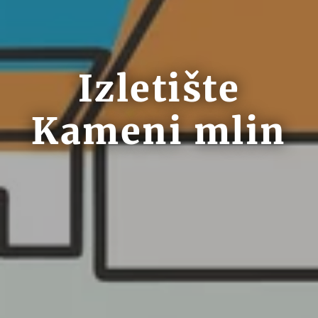
Izletište
Kameni mlin