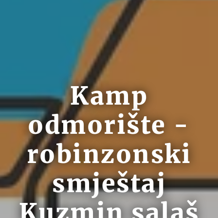
Kamp
odmorište -
robinzonski
smještaj
Kuzmin salaš