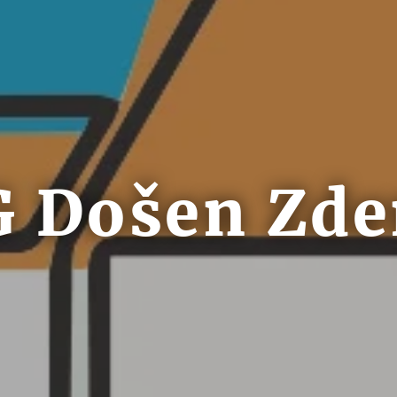
 Došen Zd