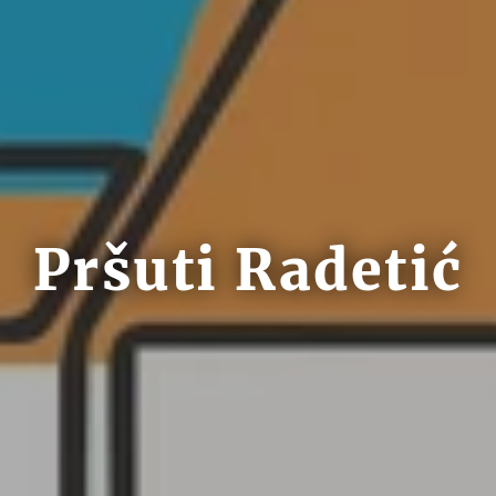
Pršuti Radetić