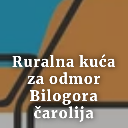
Ruralna kuća
za odmor
Bilogora
čarolija