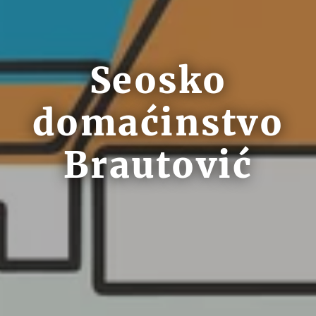
Seosko
domaćinstvo
Brautović