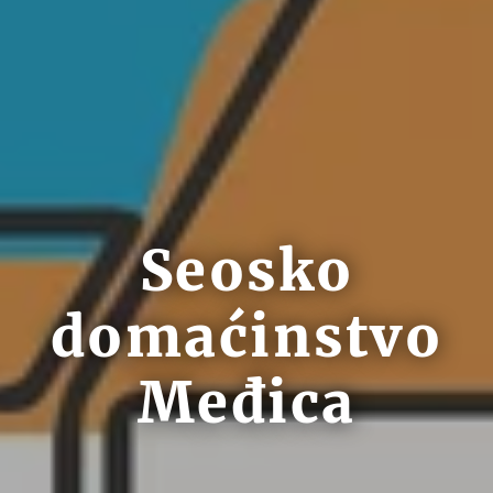
Seosko
domaćinstvo
Međica