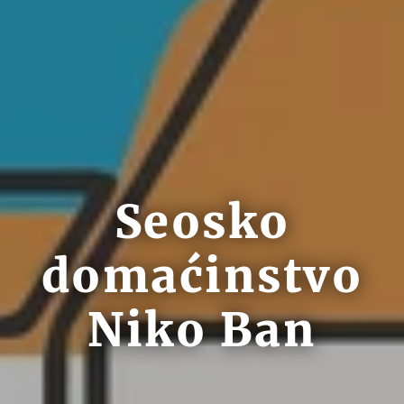
Seosko
domaćinstvo
Niko Ban