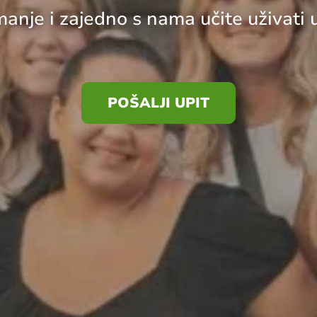
anje i zajedno s nama učite uživati 
POŠALJI UPIT