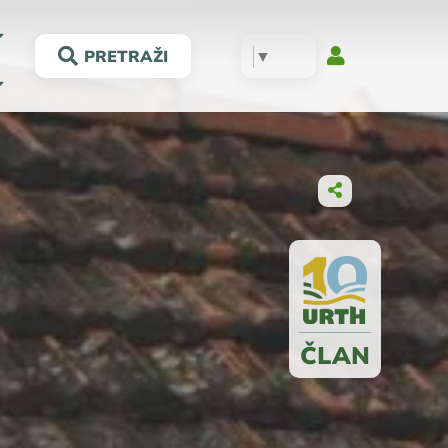
▼
PRETRAŽI
ČLAN