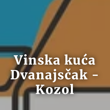
Vinska kuća
Dvanajsčak -
Kozol