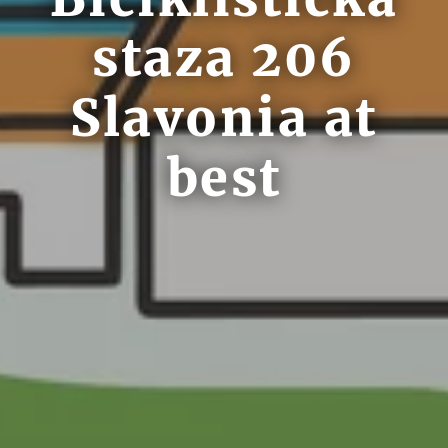
staza 206
Slavonia at
best