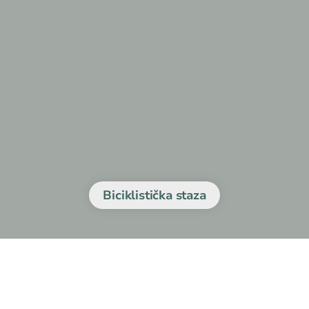
Biciklistička staza
ruta