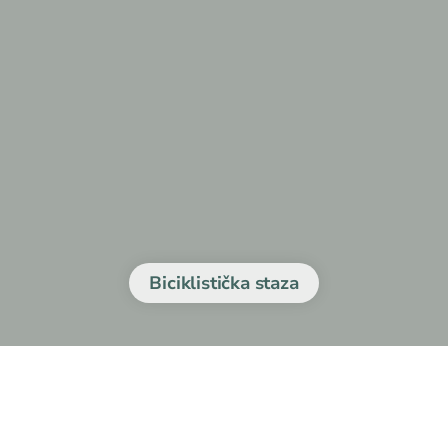
Biciklistička staza
e