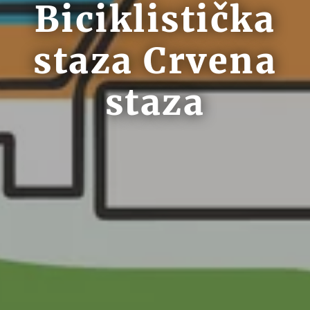
Biciklistička
staza Crvena
staza