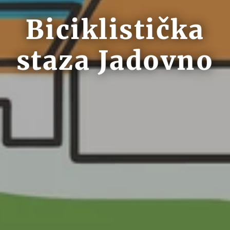
Biciklistička
staza Jadovno