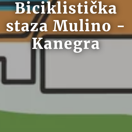
Biciklistička
staza Mulino -
Kanegra