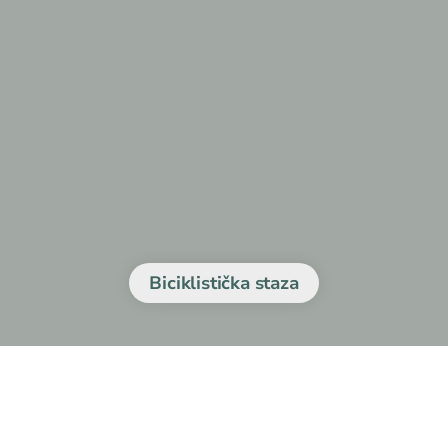
Biciklistička staza
sno