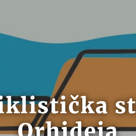
iklistička s
Orhideja