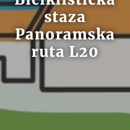
staza
Panoramska
ruta L20