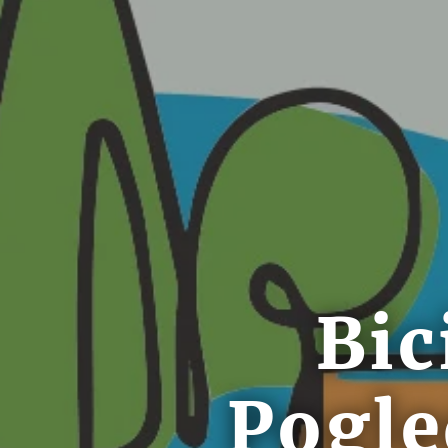
Bic
Pogle