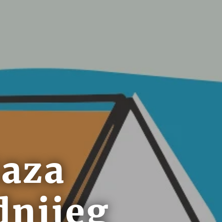
taza
dnijeg