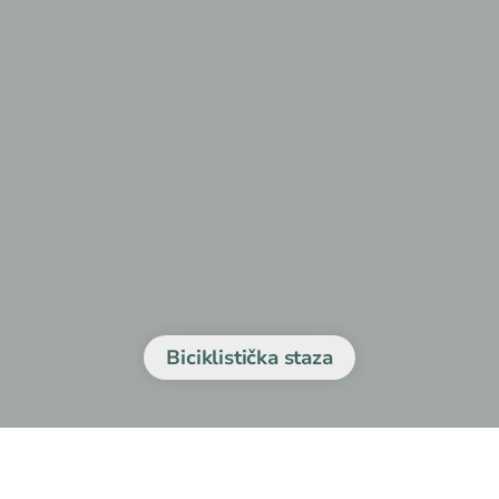
Biciklistička staza
jzapadnijeg dijela Hrvatske