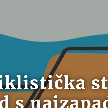
iklistička s
d s najzapa