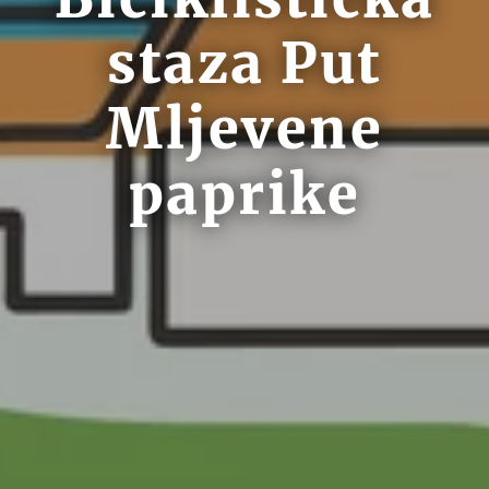
staza Put
Mljevene
paprike