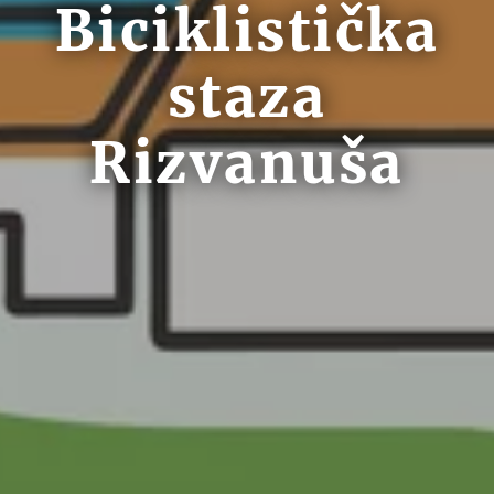
Biciklistička
staza
Rizvanuša