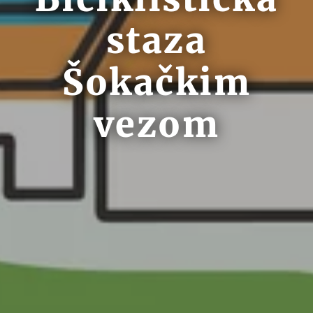
staza
Šokačkim
vezom