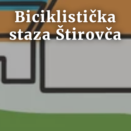
Biciklistička
staza Štirovča