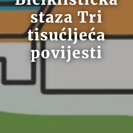
staza Tri
tisućljeća
povijesti