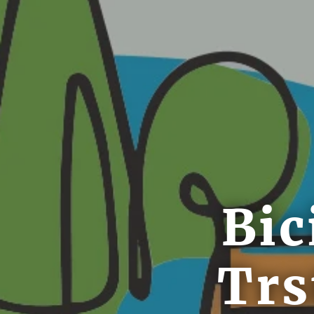
Bic
Trs