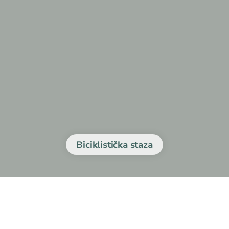
Biciklistička staza
rašac - Majkovi