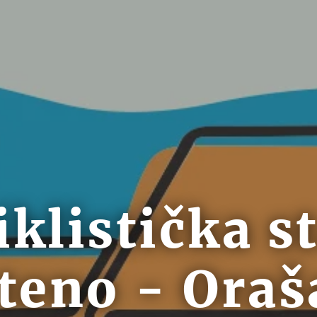
iklistička s
teno - Oraš