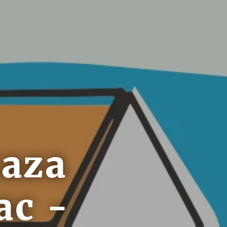
taza
ac -