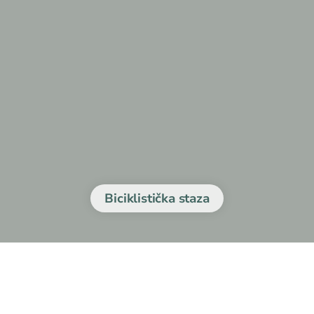
Biciklistička staza
ca