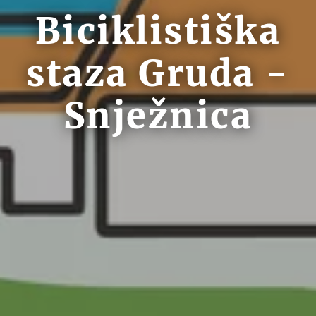
Biciklistiška
staza Gruda -
Snježnica