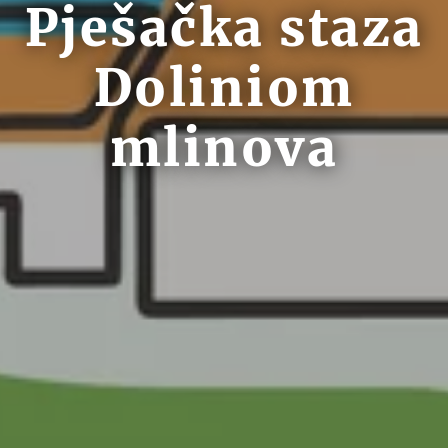
Pješačka staza
Doliniom
mlinova