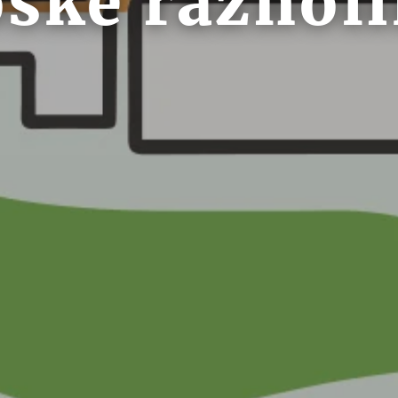
oške raznoli