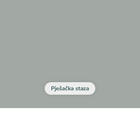
Pješačka staza
raznolikosti