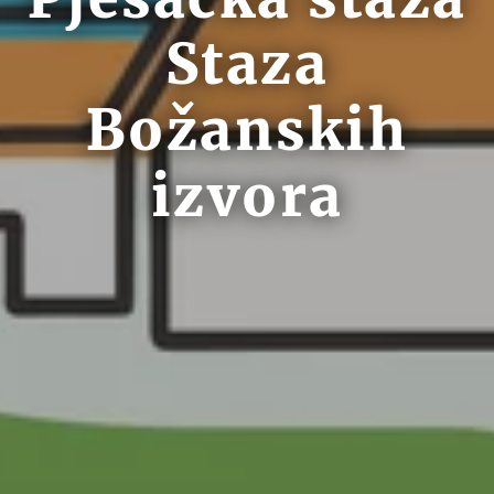
Staza
Božanskih
izvora