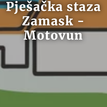
Pješačka staza
Zamask -
Motovun