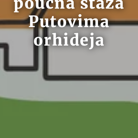
poučna staza
Putovima
orhideja