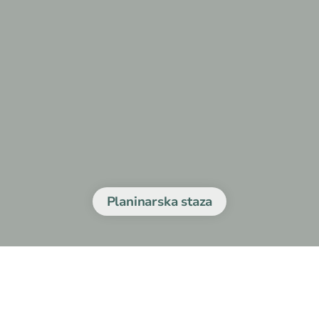
Planinarska staza
bzova