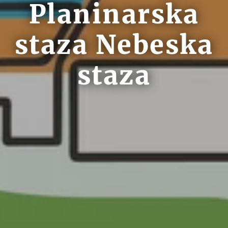
Planinarska
staza Nebeska
staza