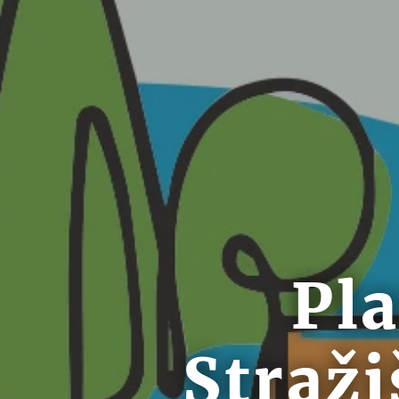
Pl
Straži