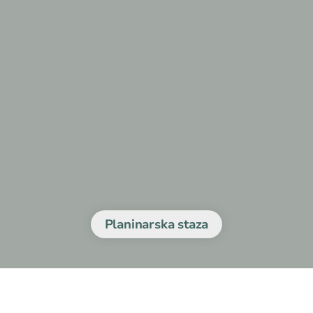
Planinarska staza
 trasa Ronald Brown