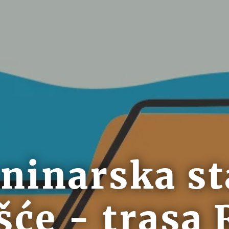
aninarska st
šće - trasa