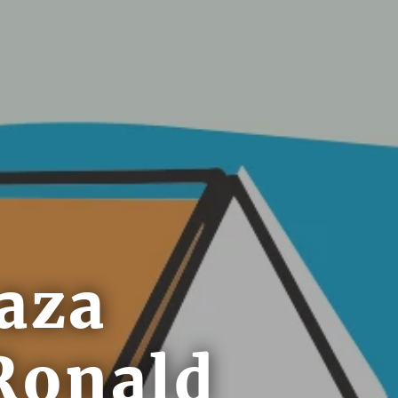
aza
 Ronald