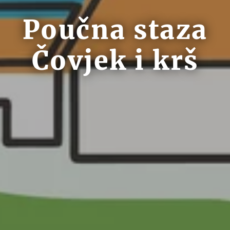
Poučna staza
Čovjek i krš