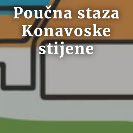
Poučna staza
Konavoske
stijene