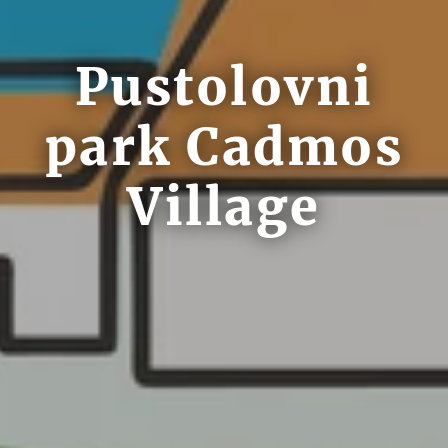
Pustolovni
park Cadmos
Village