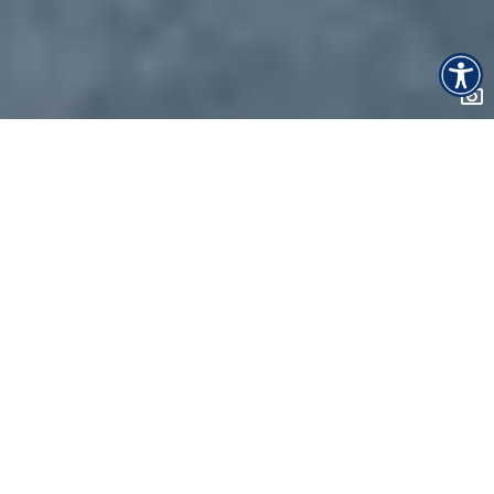
Naslovna
Aktivnosti
Rafting Gorski tok
Kajak po rijekama
Kajak po moru
Kanuing
Rafting
Skijaško trčanje
Nordijsko hodanje