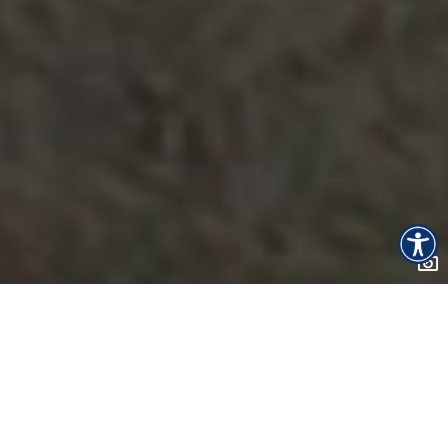
Naslovna
Atrakcije
Cerovačke špilje
Obilazak
Vođeni obilazak
Edukativni programi