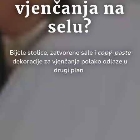
vjenčanja na
selu?
Bijele stolice, zatvorene sale i
copy-paste
dekoracije za vjenčanja polako odlaze u
drugi plan