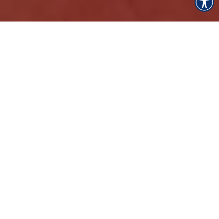
Naslovna
Promo članci
Zašto sve više parova bira vjenčanja na selu?