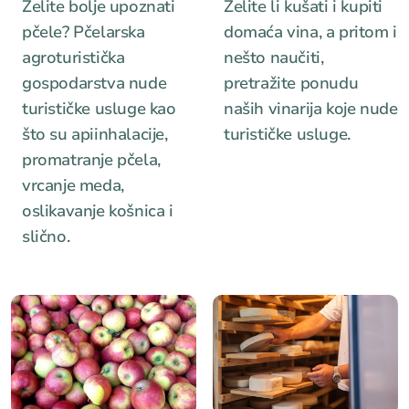
Želite bolje upoznati
Želite li kušati i kupiti
pčele? Pčelarska
domaća vina, a pritom i
agroturistička
nešto naučiti,
gospodarstva nude
pretražite ponudu
turističke usluge kao
naših vinarija koje nude
što su apiinhalacije,
turističke usluge.
promatranje pčela,
vrcanje meda,
oslikavanje košnica i
slično.