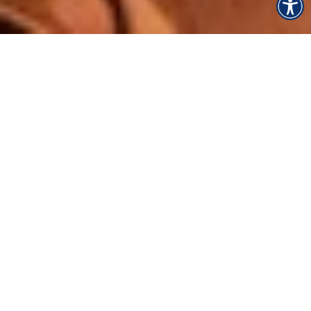
Naslovna
Webinari
1. Seoski agroturizam: